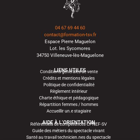
04 67 69 44 60
contact@formation-tsv.fr
Espace Pierre Maguelon
Lot. les Sycomores
34750 Villeneuve-lès-Maguelone
LIENS UTILES
Conditions générales de vente
Crédits et mentions légales
Politique de confidentialité
Règlement intérieur
Charte éthique et pédagogique
Répartition femmes / hommes
Accueillir un.e stagiaire
AIDE À L’ORIENTATION
Référentiels de compétences CPNEF-SV
Guide des métiers du spectacle vivant
Santé au travail technicien.nes du spectacle