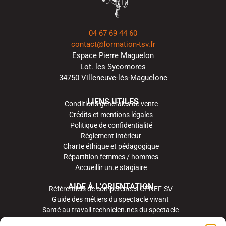
04 67 69 44 60
contact@formation-tsv.fr
Espace Pierre Maguelon
Lot. les Sycomores
34750 Villeneuve-lès-Maguelone
LIENS UTILES
Conditions générales de vente
Crédits et mentions légales
Politique de confidentialité
Règlement intérieur
Charte éthique et pédagogique
Répartition femmes / hommes
Accueillir un.e stagiaire
AIDE À L’ORIENTATION
Référentiels de compétences CPNEF-SV
Guide des métiers du spectacle vivant
Santé au travail technicien.nes du spectacle