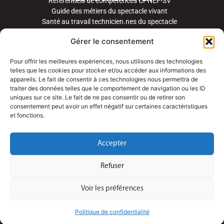
Référentiels de compétences CPNEF-SV
Guide des métiers du spectacle vivant
Santé au travail technicien.nes du spectacle
Gérer le consentement
Pour offrir les meilleures expériences, nous utilisons des technologies
telles que les cookies pour stocker et/ou accéder aux informations des
appareils. Le fait de consentir à ces technologies nous permettra de
traiter des données telles que le comportement de navigation ou les ID
uniques sur ce site. Le fait de ne pas consentir ou de retirer son
consentement peut avoir un effet négatif sur certaines caractéristiques
et fonctions.
Accepter
Refuser
Voir les préférences
Politique de confidentialité
©
TSV 2023 | Site créé par Nuances de Web – Graphisme et webdesign par Isabelle Michel