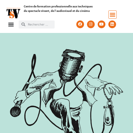
Centre de formation professionnelle aux techniques
du spectacle vivant, de l’audiovisuel et du cinéma