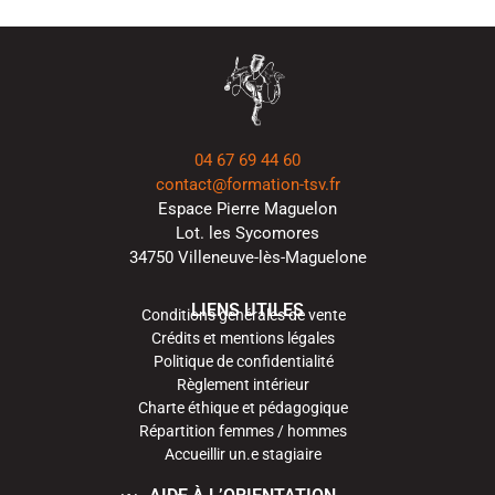
04 67 69 44 60
contact@formation-tsv.fr
Espace Pierre Maguelon
Lot. les Sycomores
34750 Villeneuve-lès-Maguelone
LIENS UTILES
Conditions générales de vente
Crédits et mentions légales
Politique de confidentialité
Règlement intérieur
Charte éthique et pédagogique
Répartition femmes / hommes
Accueillir un.e stagiaire