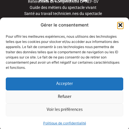
AIDE À L’ORIENTATION
Référentiels de compétences CPNEF-SV
Guide des métiers du spectacle vivant
Santé au travail technicien.nes du spectacle
Gérer le consentement
Pour offrir les meilleures expériences, nous utilisons des technologies
telles que les cookies pour stocker et/ou accéder aux informations des
appareils. Le fait de consentir à ces technologies nous permettra de
traiter des données telles que le comportement de navigation ou les ID
uniques sur ce site. Le fait de ne pas consentir ou de retirer son
consentement peut avoir un effet négatif sur certaines caractéristiques
et fonctions.
Accepter
Refuser
Voir les préférences
Politique de confidentialité
©
TSV 2023 | Site créé par Nuances de Web – Graphisme et webdesign par Isabelle Michel