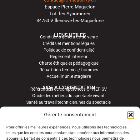
Espace Pierre Maguelon
Lot. les Sycomores
34750 Villeneuve-lès-Maguelone
LIENS UTILES
Conditions générales de vente
Crédits et mentions légales
Politique de confidentialité
Règlement intérieur
Charte éthique et pédagogique
Répartition femmes / hommes
Accueillir un.e stagiaire
AIDE À L’ORIENTATION
Référentiels de compétences CPNEF-SV
Guide des métiers du spectacle vivant
Santé au travail technicien.nes du spectacle
Gérer le consentement
Pour offrir les meilleures expériences, nous utilisons des technologies
telles que les cookies pour stocker et/ou accéder aux informations des
appareils. Le fait de consentir à ces technologies nous permettra de