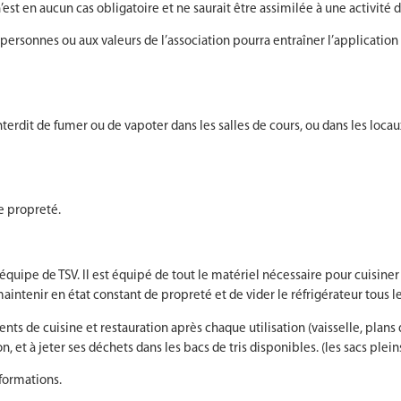
st en aucun cas obligatoire et ne saurait être assimilée à une activité 
personnes ou aux valeurs de l’association pourra entraîner l’applicatio
rdit de fumer ou de vapoter dans les salles de cours, ou dans les locaux 
e propreté.
’équipe de TSV. Il est équipé de tout le matériel nécessaire pour cuisiner 
maintenir en état constant de propreté et de vider le réfrigérateur tous l
nts de cuisine et restauration après chaque utilisation (vaisselle, plans 
tion, et à jeter ses déchets dans les bacs de tris disponibles. (les sacs ple
 formations.