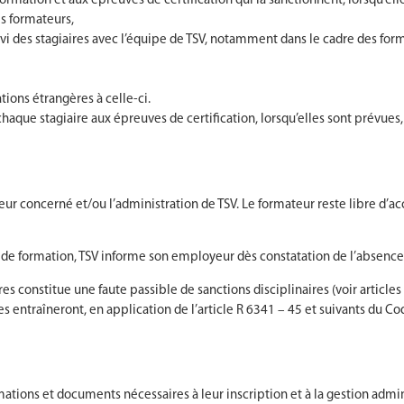
ormation et aux épreuves de certification qui la sanctionnent, lorsqu’ell
s formateurs,
vi des stagiaires avec l’équipe de TSV, notamment dans le cadre des form
ions étrangères à celle-ci.
chaque stagiaire aux épreuves de certification, lorsqu’elles sont prévues,
teur concerné et/ou l’administration de TSV. Le formateur reste libre d’a
an de formation, TSV informe son employeur dès constatation de l’absence
es constitue une faute passible de sanctions disciplinaires (voir articles
es entraîneront, en application de l’article R 6341 – 45 et suivants du C
ormations et documents nécessaires à leur inscription et à la gestion admi