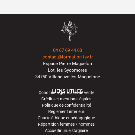
04 67 69 44 60
contact@formation-tsv.fr
Espace Pierre Maguelon
Lot. les Sycomores
34750 Villeneuve-lès-Maguelone
LIENS UTILES
Conditions générales de vente
Crédits et mentions légales
Politique de confidentialité
Règlement intérieur
Charte éthique et pédagogique
Répartition femmes / hommes
Accueillir un.e stagiaire