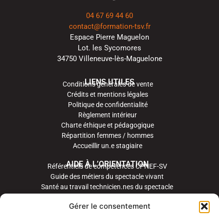
04 67 69 44 60
contact@formation-tsv.fr
Espace Pierre Maguelon
Lot. les Sycomores
34750 Villeneuve-lès-Maguelone
LIENS UTILES
Conditions générales de vente
Crédits et mentions légales
Politique de confidentialité
Règlement intérieur
Charte éthique et pédagogique
Répartition femmes / hommes
Accueillir un.e stagiaire
AIDE À L’ORIENTATION
Référentiels de compétences CPNEF-SV
Guide des métiers du spectacle vivant
Santé au travail technicien.nes du spectacle
Gérer le consentement