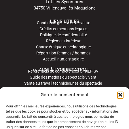
Lot. les Sycomores
34750 Villeneuve-lès-Maguelone
LIENS UTILES
Conditions générales de vente
Crédits et mentions légales
Politique de confidentialité
Règlement intérieur
Charte éthique et pédagogique
Répartition femmes / hommes
Accueillir un.e stagiaire
AIDE À L’ORIENTATION
Référentiels de compétences CPNEF-SV
Guide des métiers du spectacle vivant
Santé au travail technicien.nes du spectacle
Gérer le consentement
Pour offrir les meilleures expériences, nous utilisons des technologies
telles que les cookies pour stocker et/ou accéder aux informations des
appareils. Le fait de consentir à ces technologies nous permettra de
traiter des données telles que le comportement de navigation ou les ID
uniques sur ce site. Le fait de ne pas consentir ou de retirer son