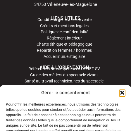
34750 Villeneuve-lès-Maguelone
LIENS UTILES
Conditions générales de vente
Crédits et mentions légales
Politique de confidentialité
Règlement intérieur
Charte éthique et pédagogique
Répartition femmes / hommes
Accueillir un.e stagiaire
AIDE À L’ORIENTATION
Référentiels de compétences CPNEF-SV
Guide des métiers du spectacle vivant
Santé au travail technicien.nes du spectacle
Gérer le consentement
Pour offrir les meilleures expériences, nous utilisons des technologies
telles que les cookies pour stocker et/ou accéder aux informations des
appareils. Le fait de consentir à ces technologies nous permettra de
traiter des données telles que le comportement de navigation ou les ID
uniques sur ce site. Le fait de ne pas consentir ou de retirer son
consentement peut avoir un effet négatif sur certaines caractéristiques