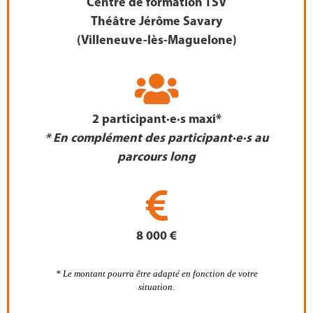
Centre de formation TSV
Théâtre Jérôme Savary
(Villeneuve-lès-Maguelone)
2 participant·e·s maxi*
* En complément des parti
cipant·e·s au
parcours long
8 000 €
*
Le montant pourra être adapté en fonction de votre
situation.