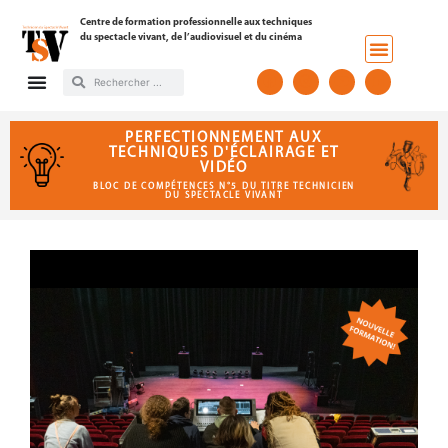
Centre de formation professionnelle aux techniques
du spectacle vivant, de l’audiovisuel et du cinéma
PERFECTIONNEMENT AUX
TECHNIQUES D'ÉCLAIRAGE ET
VIDÉO
BLOC DE COMPÉTENCES N°5 DU TITRE TECHNICIEN
DU SPECTACLE VIVANT