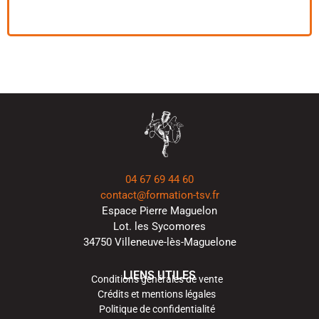
04 67 69 44 60
contact@formation-tsv.fr
Espace Pierre Maguelon
Lot. les Sycomores
34750 Villeneuve-lès-Maguelone
LIENS UTILES
Conditions générales de vente
Crédits et mentions légales
Politique de confidentialité