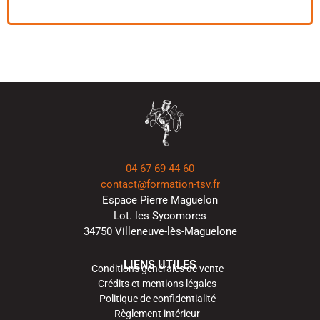
04 67 69 44 60
contact@formation-tsv.fr
Espace Pierre Maguelon
Lot. les Sycomores
34750 Villeneuve-lès-Maguelone
LIENS UTILES
Conditions générales de vente
Crédits et mentions légales
Politique de confidentialité
Règlement intérieur