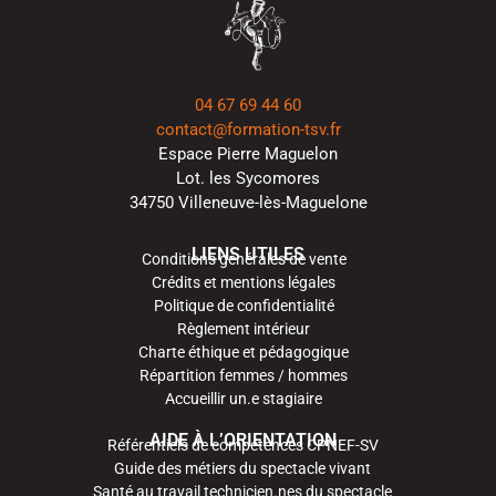
04 67 69 44 60
contact@formation-tsv.fr
Espace Pierre Maguelon
Lot. les Sycomores
34750 Villeneuve-lès-Maguelone
LIENS UTILES
Conditions générales de vente
Crédits et mentions légales
Politique de confidentialité
Règlement intérieur
Charte éthique et pédagogique
Répartition femmes / hommes
Accueillir un.e stagiaire
AIDE À L’ORIENTATION
Référentiels de compétences CPNEF-SV
Guide des métiers du spectacle vivant
Santé au travail technicien.nes du spectacle