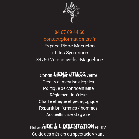
04 67 69 44 60
contact@formation-tsv.fr
Espace Pierre Maguelon
Lot. les Sycomores
34750 Villeneuve-lès-Maguelone
LIENS UTILES
Conditions générales de vente
Crédits et mentions légales
Politique de confidentialité
Règlement intérieur
Charte éthique et pédagogique
Répartition femmes / hommes
Accueillir un.e stagiaire
AIDE À L’ORIENTATION
Référentiels de compétences CPNEF-SV
Guide des métiers du spectacle vivant