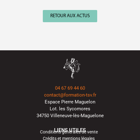
RETOUR AUX ACTUS
04 67 69 44 60
contact@formation-tsv.fr
Espace Pierre Maguelon
Lot. les Sycomores
34750 Villeneuve-lès-Maguelone
LIENS UTILES
Conditions générales de vente
Crédits et mentions légales