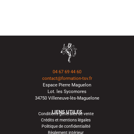
04 67 69 44 60
contact@formation-tsv.fr
Espace Pierre Maguelon
Lot. les Sycomores
34750 Villeneuve-lès-Maguelone
LIENS UTILES
Conditions générales de vente
Crédits et mentions légales
Politique de confidentialité
Règlement intérieur