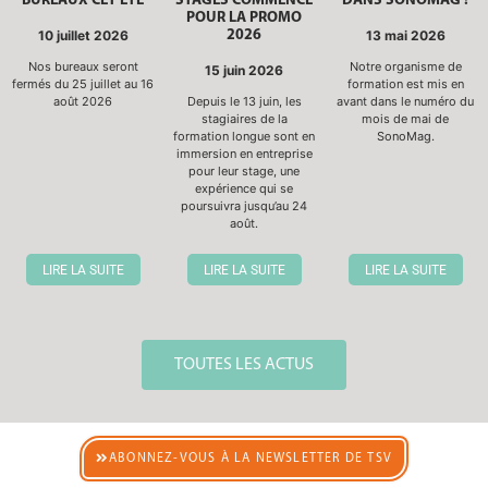
BUREAUX CET ÉTÉ
STAGES COMMENCE
DANS SONOMAG !
POUR LA PROMO
10 juillet 2026
2026
13 mai 2026
Nos bureaux seront
Notre organisme de
15 juin 2026
fermés du 25 juillet au 16
formation est mis en
août 2026
Depuis le 13 juin, les
avant dans le numéro du
stagiaires de la
mois de mai de
formation longue sont en
SonoMag.
immersion en entreprise
pour leur stage, une
expérience qui se
poursuivra jusqu’au 24
août.
LIRE LA SUITE
LIRE LA SUITE
LIRE LA SUITE
TOUTES LES ACTUS
ABONNEZ-VOUS À LA NEWSLETTER DE TSV