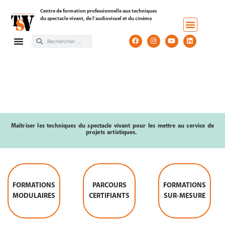
Centre de formation professionnelle aux techniques
du spectacle vivant, de l’audiovisuel et du cinéma
Maîtriser les techniques du spectacle vivant
pour les mettre au service de
projets artistiques.
FORMATIONS
FORMATIONS
CERTIFIANTE
PARCOURS
FORMATIONS
À LA DEMANDE
MODULAIRES
PRÈS DE 40
1 FORMATION
CERTIFIANTS
SUR-MESURE
SUR SITE