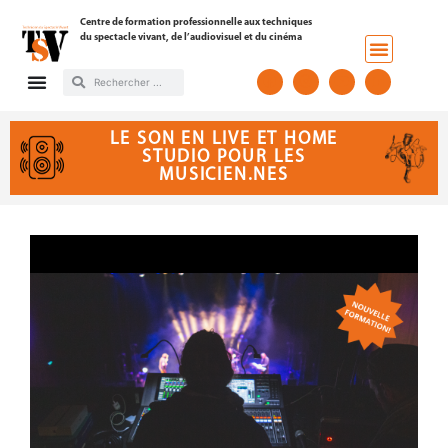
Centre de formation professionnelle aux techniques
du spectacle vivant, de l’audiovisuel et du cinéma
LE SON EN LIVE ET HOME
STUDIO POUR LES
MUSICIEN.NES