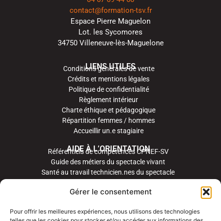
contact@formation-tsv.fr
Espace Pierre Maguelon
Lot. les Sycomores
34750 Villeneuve-lès-Maguelone
LIENS UTILES
Conditions générales de vente
Crédits et mentions légales
Politique de confidentialité
Règlement intérieur
Charte éthique et pédagogique
Répartition femmes / hommes
Accueillir un.e stagiaire
AIDE À L’ORIENTATION
Référentiels de compétences CPNEF-SV
Guide des métiers du spectacle vivant
Santé au travail technicien.nes du spectacle
Gérer le consentement
Pour offrir les meilleures expériences, nous utilisons des technologies
telles que les cookies pour stocker et/ou accéder aux informations des