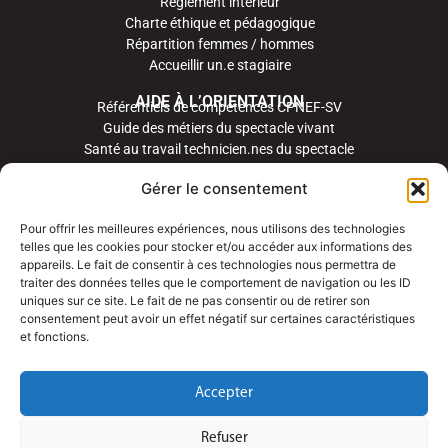
Règlement intérieur
Charte éthique et pédagogique
Répartition femmes / hommes
Accueillir un.e stagiaire
AIDE À L’ORIENTATION
Référentiels de compétences CPNEF-SV
Guide des métiers du spectacle vivant
Santé au travail technicien.nes du spectacle
Gérer le consentement
Pour offrir les meilleures expériences, nous utilisons des technologies
telles que les cookies pour stocker et/ou accéder aux informations des
appareils. Le fait de consentir à ces technologies nous permettra de
traiter des données telles que le comportement de navigation ou les ID
uniques sur ce site. Le fait de ne pas consentir ou de retirer son
consentement peut avoir un effet négatif sur certaines caractéristiques
et fonctions.
Accepter
Refuser