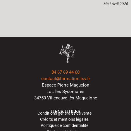
MàJ Avril 2026
04 67 69 44 60
contact@formation-tsv.fr
Espace Pierre Maguelon
Lot. les Sycomores
34750 Villeneuve-lès-Maguelone
LIENS UTILES
Conditions générales de vente
Crédits et mentions légales
Politique de confidentialité