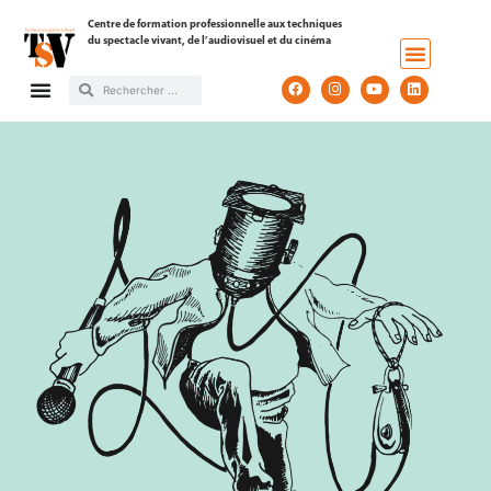
Centre de formation professionnelle aux techniques
du spectacle vivant, de l’audiovisuel et du cinéma