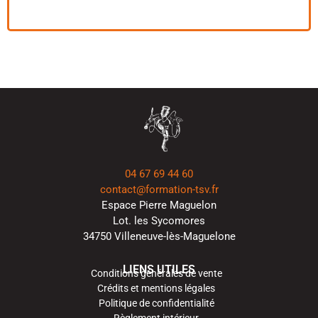
04 67 69 44 60
contact@formation-tsv.fr
Espace Pierre Maguelon
Lot. les Sycomores
34750 Villeneuve-lès-Maguelone
LIENS UTILES
Conditions générales de vente
Crédits et mentions légales
Politique de confidentialité
Règlement intérieur